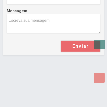
Mensagem
Enviar
Desenvolvido por Poly Design
Cubo Guia -
www.cuboguia.com.br - Desenvolvimento de Sites e
Sistemas para WEB.
© 2026 ®
Política de Cookies