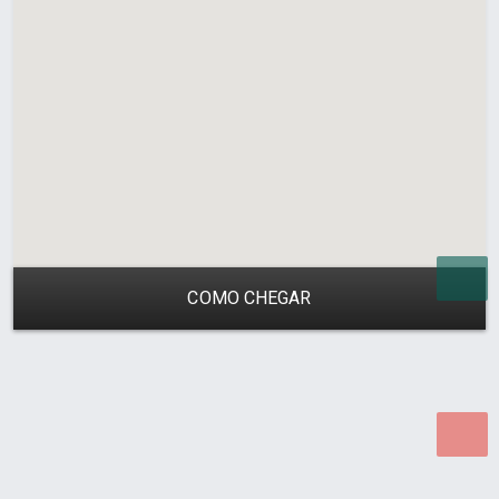
COMO CHEGAR
Desenvolvido por Poly Design
Cubo Guia -
www.cuboguia.com.br - Desenvolvimento de Sites e
Sistemas para WEB.
© 2026 ®
Política de Cookies