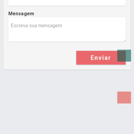
Mensagem
Enviar
Desenvolvido por Poly Design
Cubo Guia -
www.cuboguia.com.br - Desenvolvimento de Sites e
Sistemas para WEB.
© 2026 ®
Política de Cookies